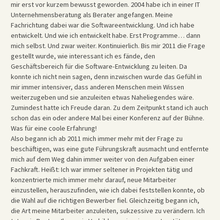
mir erst vor kurzem bewusst geworden. 2004 habe ich in einer IT
Unternehmensberatung als Berater angefangen. Meine
Fachrichtung dabei war die Softwareentwicklung. Und ich habe
entwickelt. Und wie ich entwickelt habe. Erst Programme… dann
mich selbst. Und zwar weiter. Kontinuierlich. Bis mir 2011 die Frage
gestellt wurde, wie interessant ich es fände, den
Geschäftsbereich für die Software-Entwicklung zu leiten. Da
konnte ich nicht nein sagen, denn inzwischen wurde das Gefühl in
mir immer intensiver, dass anderen Menschen mein Wissen
weiterzugeben und sie anzuleiten etwas Naheliegendes wäre.
Zumindest hatte ich Freude daran. Zu dem Zeitpunkt stand ich auch
schon das ein oder andere Mal bei einer Konferenz auf der Bühne.
Was für eine coole Erfahrung!
Also begann ich ab 2011 mich immer mehr mit der Frage zu
beschäftigen, was eine gute Führungskraft ausmacht und entfernte
mich auf dem Weg dahin immer weiter von den Aufgaben einer
Fachkraft. Heißt: Ich war immer seltener in Projekten tätig und
konzentrierte mich immer mehr darauf, neue Mitarbeiter
einzustellen, herauszufinden, wie ich dabei feststellen konnte, ob
die Wahl auf die richtigen Bewerber fiel. Gleichzeitig begann ich,
die Art meine Mitarbeiter anzuleiten, sukzessive zu verändern. Ich