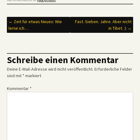
Beitrags-
←
Zeit für etwas Neues: Wie
Fast. Sieben. Jahre. Aber nicht
lerne ich…
in Tibet. :)
→
Navigation
Schreibe einen Kommentar
Deine E-Mail-Adresse wird nicht veröffentlicht.
Erforderliche Felder
sind mit
*
markiert
Kommentar
*