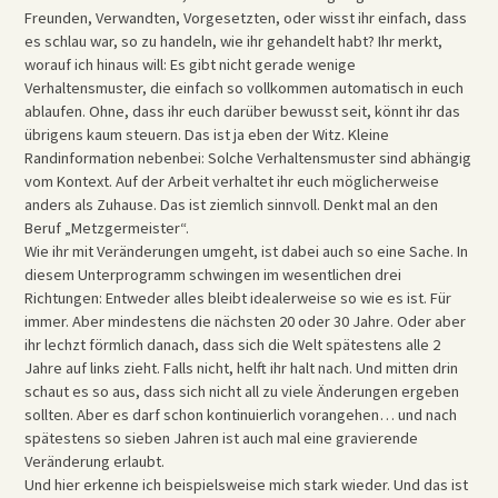
Freunden, Verwandten, Vorgesetzten, oder wisst ihr einfach, dass
es schlau war, so zu handeln, wie ihr gehandelt habt? Ihr merkt,
worauf ich hinaus will: Es gibt nicht gerade wenige
Verhaltensmuster, die einfach so vollkommen automatisch in euch
ablaufen. Ohne, dass ihr euch darüber bewusst seit, könnt ihr das
übrigens kaum steuern. Das ist ja eben der Witz. Kleine
Randinformation nebenbei: Solche Verhaltensmuster sind abhängig
vom Kontext. Auf der Arbeit verhaltet ihr euch möglicherweise
anders als Zuhause. Das ist ziemlich sinnvoll. Denkt mal an den
Beruf „Metzgermeister“.
Wie ihr mit Veränderungen umgeht, ist dabei auch so eine Sache. In
diesem Unterprogramm schwingen im wesentlichen drei
Richtungen: Entweder alles bleibt idealerweise so wie es ist. Für
immer. Aber mindestens die nächsten 20 oder 30 Jahre. Oder aber
ihr lechzt förmlich danach, dass sich die Welt spätestens alle 2
Jahre auf links zieht. Falls nicht, helft ihr halt nach. Und mitten drin
schaut es so aus, dass sich nicht all zu viele Änderungen ergeben
sollten. Aber es darf schon kontinuierlich vorangehen… und nach
spätestens so sieben Jahren ist auch mal eine gravierende
Veränderung erlaubt.
Und hier erkenne ich beispielsweise mich stark wieder. Und das ist