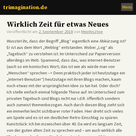
Zum
trimagination.de
Menü
Inhalt
Wirklich Zeit für etwas Neues
Veröffentlicht am
2. September 2018
von
Mephisztoe
Wusstet ihr, dass der Begriff „Blog“ eigentlich eine Abkürzung ist?
Er ist aus dem Wort „Weblog“ entstanden. Wobei „Log“ als
„Tagebuch“ zu verstehen ist. Im Unterschied zur Papierversion
allerdings im Web. Spannend, dass das, was Internet-Benutzer
(auch so ein komisches Wort; das ist wie als würde man von
„Menschen“ sprechen –> Denn praktisch jeder ist heutzutage ein
„Internet-Benutzer“) heutzutage mit ihren Blogs machen, kaum
noch etwas mit der ursprünglichen Idee zu tun hat. Oder doch?
Ich stelle einfach einmal folgende These auf: Im Unterschied zum
privaten Tagebuch sind Blogs nicht nur i.d.R. öffentlich sondern
auch zumeist themenbezogen. Auch durch diesen Blog zieht sich
ein immerhin leicht sichtbarer roter Faden. Hier dreht sich vieles
um Spiele und es ist ein deutlicher Retro-Einschlag zu spüren.
Kunststück: Ich bin inzwischen über 40. Da wird es langsam Zeit,
von der guten alten Zeit zu sprechen und – um auch wirklich alle