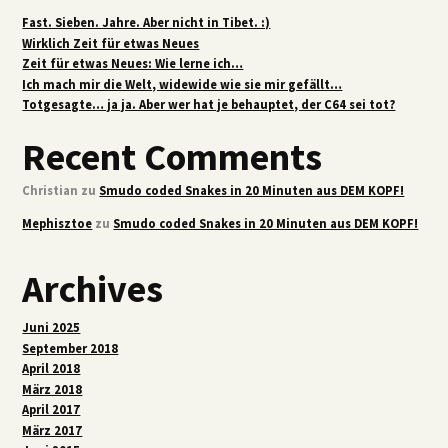
Fast. Sieben. Jahre. Aber nicht in Tibet. :)
Wirklich Zeit für etwas Neues
Zeit für etwas Neues: Wie lerne ich…
Ich mach mir die Welt, widewide wie sie mir gefällt…
Totgesagte… ja ja. Aber wer hat je behauptet, der C64 sei tot?
Recent Comments
Christian
zu
Smudo coded Snakes in 20 Minuten aus DEM KOPF!
Mephisztoe
zu
Smudo coded Snakes in 20 Minuten aus DEM KOPF!
Archives
Juni 2025
September 2018
April 2018
März 2018
April 2017
März 2017