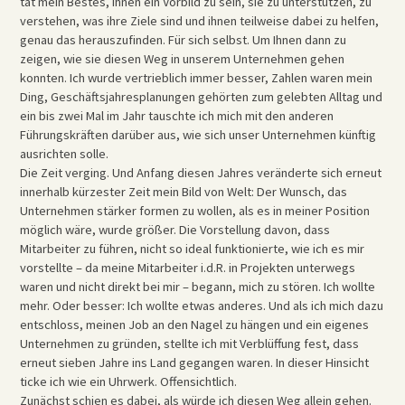
tat mein Bestes, Ihnen ein Vorbild zu sein, sie zu unterstützen, zu
verstehen, was ihre Ziele sind und ihnen teilweise dabei zu helfen,
genau das herauszufinden. Für sich selbst. Um Ihnen dann zu
zeigen, wie sie diesen Weg in unserem Unternehmen gehen
konnten. Ich wurde vertrieblich immer besser, Zahlen waren mein
Ding, Geschäftsjahresplanungen gehörten zum gelebten Alltag und
ein bis zwei Mal im Jahr tauschte ich mich mit den anderen
Führungskräften darüber aus, wie sich unser Unternehmen künftig
ausrichten solle.
Die Zeit verging. Und Anfang diesen Jahres veränderte sich erneut
innerhalb kürzester Zeit mein Bild von Welt: Der Wunsch, das
Unternehmen stärker formen zu wollen, als es in meiner Position
möglich wäre, wurde größer. Die Vorstellung davon, dass
Mitarbeiter zu führen, nicht so ideal funktionierte, wie ich es mir
vorstellte – da meine Mitarbeiter i.d.R. in Projekten unterwegs
waren und nicht direkt bei mir – begann, mich zu stören. Ich wollte
mehr. Oder besser: Ich wollte etwas anderes. Und als ich mich dazu
entschloss, meinen Job an den Nagel zu hängen und ein eigenes
Unternehmen zu gründen, stellte ich mit Verblüffung fest, dass
erneut sieben Jahre ins Land gegangen waren. In dieser Hinsicht
ticke ich wie ein Uhrwerk. Offensichtlich.
Zunächst schien es dabei, als würde ich diesen Weg allein gehen.