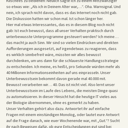
Klischees zu bedienen: Neulich sagte ich zu einem Mittzwanziger
so etwas wie: „Als ich in Deinem Alter war,…“. Oha. Warnsignal. Und
nein, ich sprach nicht davon, dass es das Internet noch nicht gab.
Die Diskussion hatten wir schon mal. Ist schon länger her.
Hier mal etwas Interessantes, das es in diesem Blog noch nicht
gab: Ist euch bewusst, dass all unser Verhalten praktisch durch
unterbewusste Unterprogramme gesteuert werden? Ich meine…
das macht ja auch Sinn. Wir sind so vielen Eindrücken und direkten
Aufforderungen ausgesetzt, auf irgendetwas zu reagieren, dass
es wirklich sinnbefreit wäre, müssten wir alles bewusst
durchdenken, um uns dann für die schlaueste Handlungsstrategie
zu entscheiden. Ich meine, es heißt, pro Sekunde würden mehr als
40 Millionen Informationseinheiten auf uns einprasseln. Unser
Unterbewusstsein bekommt davon gerade mal 40.000 mit.
Bewusst verarbeiten wir… 40. Das ist nicht viel. Also lernt unser
Unterbewusstsein im Laufe des Lebens, die meisten Dinge quasi
zu automatisieren. In dieser Hinsicht hat die heutige IT vieles aus
der Biologie übernommen, ohne es gemerkt zu haben.
Unser Verhalten gehört also dazu. Antwortet ihr auf einfache
Fragen mit einem einstündigen Monolog, oder lautet eure Antwort
auf die Frage danach, wie euer Wochenende war, mit „Gut.“? Sucht
ihr nach Beweisen dafür, ob eure Entscheidungen gut sind bei