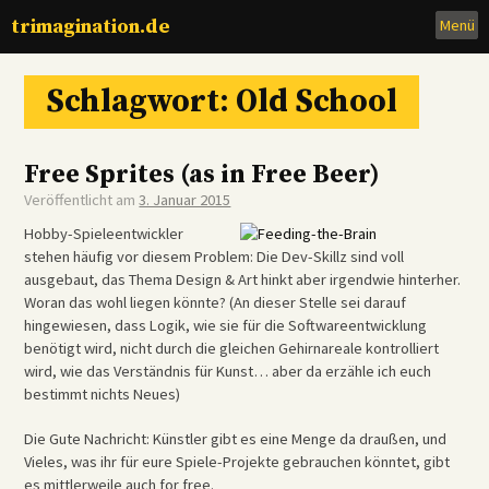
Zum
trimagination.de
Menü
Inhalt
Schlagwort:
Old School
Free Sprites (as in Free Beer)
Veröffentlicht am
3. Januar 2015
Hobby-Spieleentwickler
stehen häufig vor diesem Problem: Die Dev-Skillz sind voll
ausgebaut, das Thema Design & Art hinkt aber irgendwie hinterher.
Woran das wohl liegen könnte? (An dieser Stelle sei darauf
hingewiesen, dass Logik, wie sie für die Softwareentwicklung
benötigt wird, nicht durch die gleichen Gehirnareale kontrolliert
wird, wie das Verständnis für Kunst… aber da erzähle ich euch
bestimmt nichts Neues)
Die Gute Nachricht: Künstler gibt es eine Menge da draußen, und
Vieles, was ihr für eure Spiele-Projekte gebrauchen könntet, gibt
es mittlerweile auch for free.