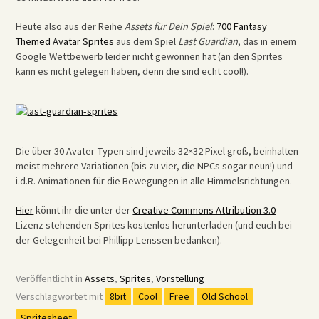
Heute also aus der Reihe
Assets für Dein Spiel
:
700 Fantasy
Themed Avatar Sprites
aus dem Spiel
Last Guardian
, das in einem
Google Wettbewerb leider nicht gewonnen hat (an den Sprites
kann es nicht gelegen haben, denn die sind echt cool!).
Die über 30 Avater-Typen sind jeweils 32×32 Pixel groß, beinhalten
meist mehrere Variationen (bis zu vier, die NPCs sogar neun!) und
i.d.R. Animationen für die Bewegungen in alle Himmelsrichtungen.
Hier
könnt ihr die unter der
Creative Commons Attribution 3.0
Lizenz stehenden Sprites kostenlos herunterladen (und euch bei
der Gelegenheit bei Phillipp Lenssen bedanken).
Veröffentlicht in
Assets
,
Sprites
,
Vorstellung
Verschlagwortet mit
8bit
Cool
Free
Old School
Spritesheet